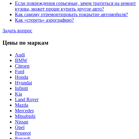
Если повреждения серьезные, зачем тратиться на ремонт
кузова, может проще купить другое авто?
Как самому отремонтировать покрытие автомобиля?
Как «стереть» аэрографию?
Задать вопрос
Цены по маркам
Audi
BMW
Citroen
Ford
Honda
Hyundai
Infiniti
Kia
Land Rover
Mazda
Mercedes
Mitsubishi
Nissan
Opel
Peugeot
Renault