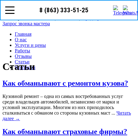
8 (863) 333-51-25
8 (863)
333-51-25
Ростов-на-Дону, ул.Текучёва д.209Б
Режим работы: с Пн-Cб (09
00
- 19
00
)
Предварительная запись
Запрос звонка мастера
Главная
О нас
Услуги и цены
Работы
Отзывы
Статьи
Статьи
Контакты
Как обманывают с ремонтом кузова?
Кузовной ремонт – одна из самых востребованных услуг
среди владельцев автомобилей, независимо от марки и
условий эксплуатации. Многим из них приходилось
сталкиваться с обманом со стороны кузовных маст ...
Читать
далее →
Как обманывают страховые фирмы?