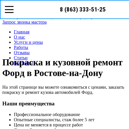
8 (863) 333-51-25
8 (863)
333-51-25
Ростов-на-Дону, ул.Текучёва д.209Б
Режим работы: с Пн-Cб (09
00
- 19
00
)
Предварительная запись
Запрос звонка мастера
Главная
О нас
Услуги и цены
Работы
Отзывы
Статьи
Покраска и кузовной ремонт
Контакты
Форд в Ростове-на-Дону
На этой странице вы можете ознакомиться с ценами, заказать
покраску и ремонт кузова автомобилей Форд.
Наши преимущества
Профессиональное оборудование
Опытные специалисты, стаж более 5 лет
Цена не меняется в процессе работ