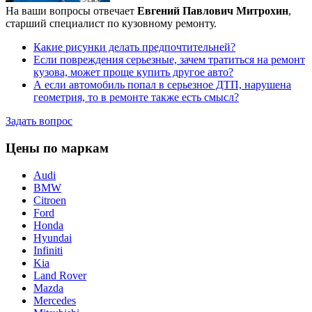
На ваши вопросы отвечает
Евгений Павлович Митрохин
,
старший специалист по кузовному ремонту.
Какие рисунки делать предпочтительней?
Если повреждения серьезные, зачем тратиться на ремонт
кузова, может проще купить другое авто?
А если автомобиль попал в серьезное ДТП, нарушена
геометрия, то в ремонте также есть смысл?
Задать вопрос
Цены по маркам
Audi
BMW
Citroen
Ford
Honda
Hyundai
Infiniti
Kia
Land Rover
Mazda
Mercedes