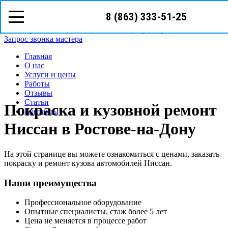
8 (863) 333-51-25
8 (863)
333-51-25
Ростов-на-Дону, ул.Текучёва д.209Б
Режим работы: с Пн-Cб (09
00
- 19
00
)
Предварительная запись
Запрос звонка мастера
Главная
О нас
Услуги и цены
Работы
Отзывы
Статьи
Покраска и кузовной ремонт
Контакты
Ниссан в Ростове-на-Дону
На этой странице вы можете ознакомиться с ценами, заказать
покраску и ремонт кузова автомобилей Ниссан.
Наши преимущества
Профессиональное оборудование
Опытные специалисты, стаж более 5 лет
Цена не меняется в процессе работ