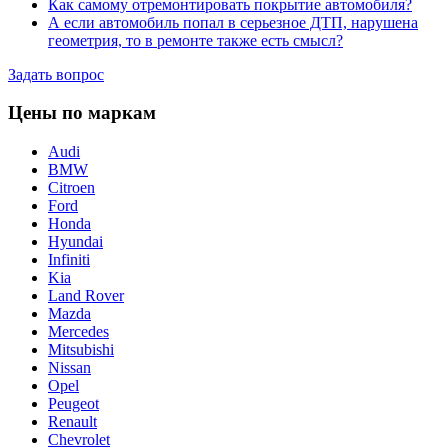
Как самому отремонтировать покрытие автомобиля?
А если автомобиль попал в серьезное ДТП, нарушена
геометрия, то в ремонте также есть смысл?
Задать вопрос
Цены по маркам
Audi
BMW
Citroen
Ford
Honda
Hyundai
Infiniti
Kia
Land Rover
Mazda
Mercedes
Mitsubishi
Nissan
Opel
Peugeot
Renault
Chevrolet