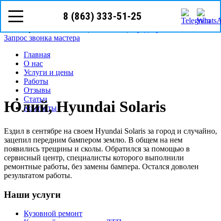
8 (863) 333-51-25
8 (863)
333-51-25
Ростов-на-Дону, ул.Текучёва д.209Б
Режим работы: с Пн-Cб (09
00
- 19
00
)
Предварительная запись
Запрос звонка мастера
Главная
О нас
Услуги и цены
Работы
Отзывы
Статьи
Юлий, Hyundai Solaris
Контакты
Ездил в сентябре на своем Hyundai Solaris за город и случайно,
зацепил передним бампером землю. В общем на нем
появились трещины и сколы. Обратился за помощью в
сервисный центр, специалисты которого выполнили
ремонтные работы, без замены бампера. Остался доволен
результатом работы.
Наши услуги
Кузовной ремонт